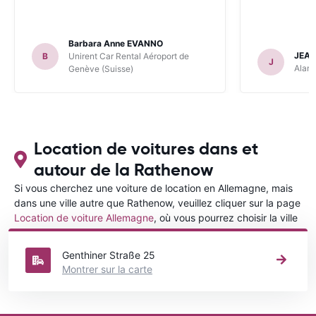
Barbara Anne EVANNO
JEAN
B
Unirent Car Rental Aéroport de
J
Alamo
Genève (Suisse)
Location de voitures dans et
autour de la Rathenow
Si vous cherchez une voiture de location en Allemagne, mais
dans une ville autre que Rathenow, veuillez cliquer sur la page
Location de voiture Allemagne
, où vous pourrez choisir la ville
dans le Allemagne où vous souhaitez louer une voiture.
Genthiner Straße 25
Montrer sur la carte