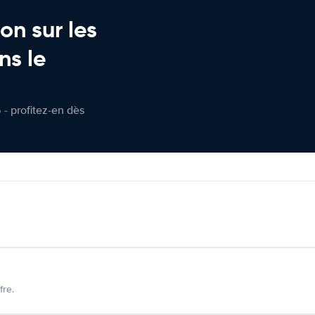
on sur les
ns le
 - profitez-en dès
fre.