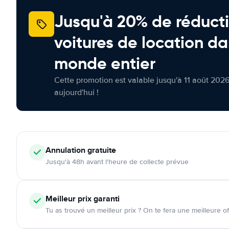
Jusqu'à 20% de réducti
voitures de location da
monde entier
Cette promotion est valable jusqu'à 11 août 2026
aujourd'hui !
Annulation
gratuite
Jusqu'à 48h avant l'heure de collecte prévue
Meilleur prix garanti
Tu as trouvé un meilleur prix ? On te fera une meilleure of