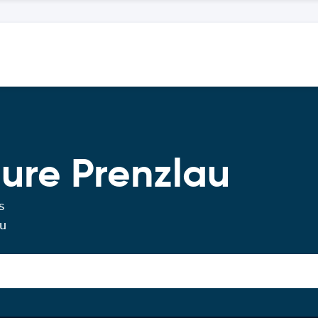
ture Prenzlau
s
au