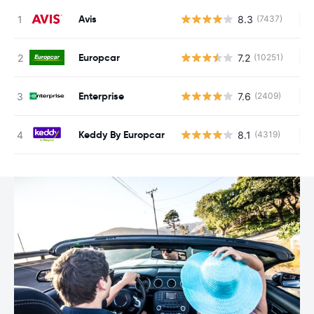
Avis
8.3
(7437)
Au
Europcar
7.2
(10251)
Au
Enterprise
7.6
(2409)
Au
Keddy By Europcar
8.1
(4319)
Au