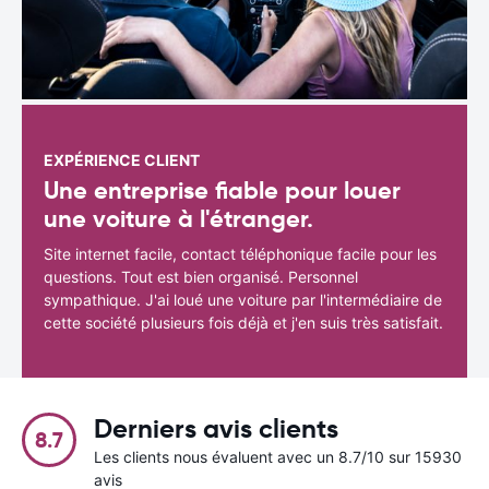
EXPÉRIENCE CLIENT
Une entreprise fiable pour louer
une voiture à l'étranger.
Site internet facile, contact téléphonique facile pour les
questions. Tout est bien organisé. Personnel
sympathique. J'ai loué une voiture par l'intermédiaire de
cette société plusieurs fois déjà et j'en suis très satisfait.
Derniers avis clients
8.7
Les clients nous évaluent avec un 8.7/10 sur 15930
avis