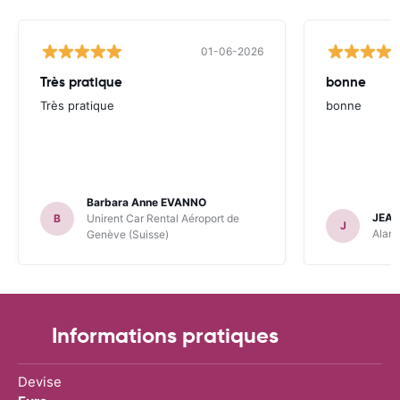
01-06-2026
Très pratique
bonne
Très pratique
bonne
Barbara Anne EVANNO
JEAN
B
Unirent Car Rental Aéroport de
J
Alamo
Genève (Suisse)
Informations pratiques
Devise