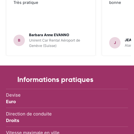
Très pratique
bonne
Barbara Anne EVANNO
JEAN
B
Unirent Car Rental Aéroport de
J
Alamo
Genève (Suisse)
Informations pratiques
Devise
Euro
Direction de conduite
Droits
Vitesse maximale en ville