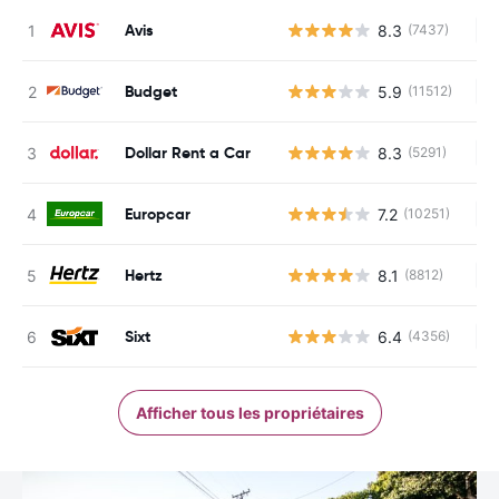
Avis
8.3
(7437)
Au
Budget
5.9
(11512)
Au
Dollar Rent a Car
8.3
(5291)
Au
Europcar
7.2
(10251)
Au
Hertz
8.1
(8812)
Au
Sixt
6.4
(4356)
Au
Afficher tous les propriétaires