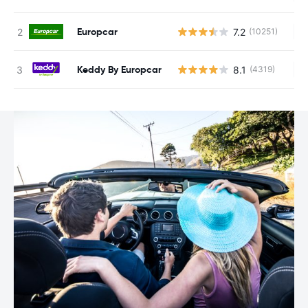
Europcar
7.2
(10251)
Au
Keddy By Europcar
8.1
(4319)
Au