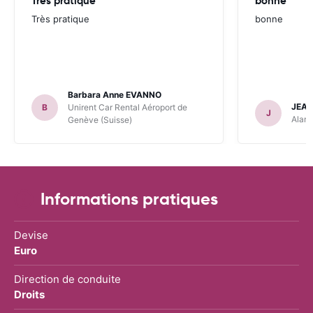
Très pratique
bonne
Très pratique
bonne
Barbara Anne EVANNO
JEAN
B
Unirent Car Rental Aéroport de
J
Alamo
Genève (Suisse)
Informations pratiques
Devise
Euro
Direction de conduite
Droits