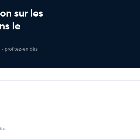
on sur les
ns le
 - profitez-en dès
fre.