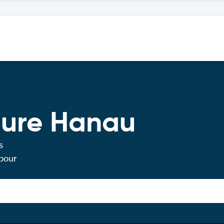
ture Hanau
s
 pour