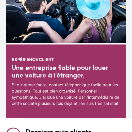
EXPÉRIENCE CLIENT
Une entreprise fiable pour louer
une voiture à l'étranger.
Site internet facile, contact téléphonique facile pour les
questions. Tout est bien organisé. Personnel
sympathique. J'ai loué une voiture par l'intermédiaire de
cette société plusieurs fois déjà et j'en suis très satisfait.
Derniers avis clients