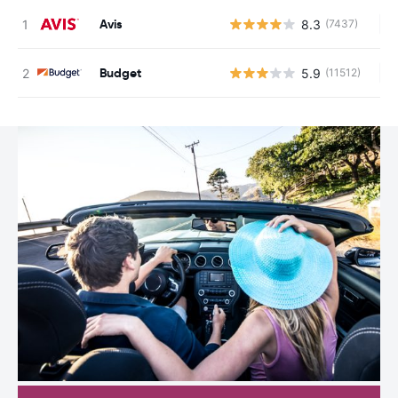
Avis
8.3
(7437)
Au
Budget
5.9
(11512)
Au