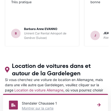
Très pratique
bonne
Barbara Anne EVANNO
JEAN
B
Unirent Car Rental Aéroport de
J
Alamo
Genève (Suisse)
Location de voitures dans et
autour de la Gardelegen
Si vous cherchez une voiture de location en Allemagne, mais
dans une ville autre que Gardelegen, veuillez cliquer sur la
page
Location de voiture Allemagne
, où vous pourrez choisir
la ville dans le Allemagne où vous souhaitez louer une voiture.
Stendaler Chaussee 1
Montrer sur la carte