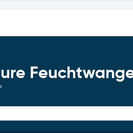
iture Feuchtwang
s