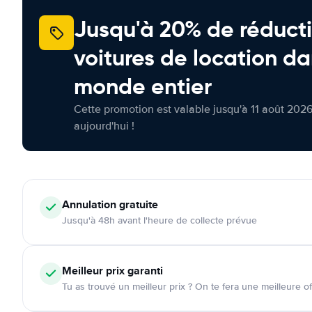
Jusqu'à 20% de réducti
voitures de location da
monde entier
Cette promotion est valable jusqu'à 11 août 2026
aujourd'hui !
Annulation
gratuite
Jusqu'à 48h avant l'heure de collecte prévue
Meilleur prix garanti
Tu as trouvé un meilleur prix ? On te fera une meilleure of