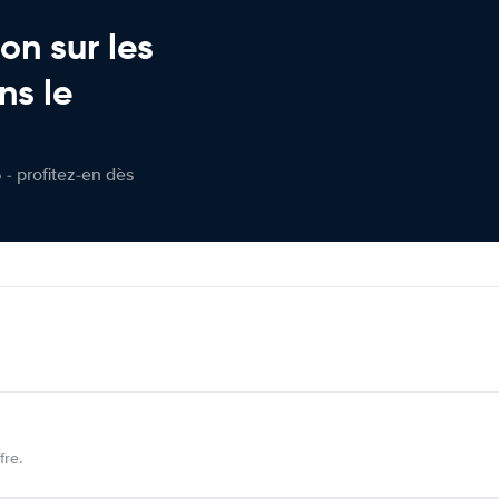
on sur les
ns le
 - profitez-en dès
fre.