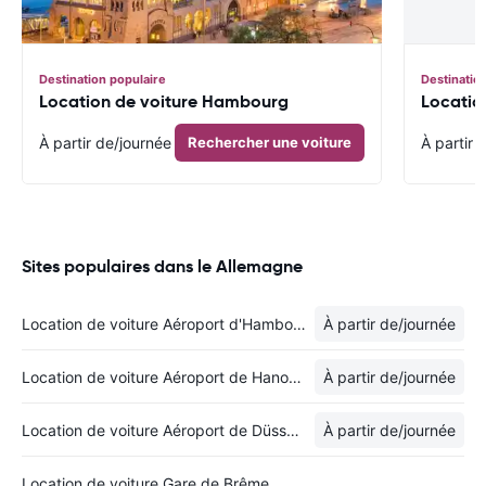
Destination populaire
Destinatio
Location de voiture Hambourg
Locatio
À partir de
/journée
Rechercher une voiture
À partir 
Sites populaires dans le Allemagne
Location de voiture Aéroport d'Hambourg
À partir de
/journée
Location de voiture Aéroport de Hanovre
À partir de
/journée
Location de voiture Aéroport de Düsseldorf
À partir de
/journée
Location de voiture Gare de Brême