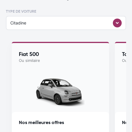
TYPE DE VOITURE
Citadine
Fiat 500
Toy
Ou similaire
Ou si
Nos meilleures offres
Nos 