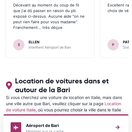
Décevant au moment du coup de fil
Excellent rap
que j'ai dû passer en raison du pb
choix de véhi
exposé ci-dessus. Aucune aide "on ne
peut rien faire pour vous madame".
Franchement... très déçue
ELLEN
PATR
E
P
InterRent Aéroport de Bari
Sixt 
Location de voitures dans et
autour de la Bari
Si vous cherchez une voiture de location en Italie, mais dans
une ville autre que Bari, veuillez cliquer sur la page
Location
de voiture Italie
, où vous pourrez choisir la ville dans le Italie
où vous souhaitez louer une voiture.
Aéroport de Bari
Montrer sur la carte