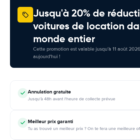
Jusqu'à 20% de réducti
voitures de location da
monde entier
Cette promotion est valable jusqu'à 11 août 2026
aujourd'hui !
Annulation
gratuite
Jusqu'à 48h avant l'heure de collecte prévue
Meilleur prix garanti
Tu as trouvé un meilleur prix ? On te fera une meilleure of