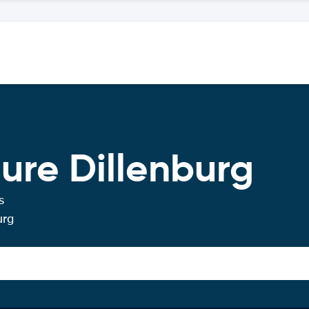
ture Dillenburg
s
urg