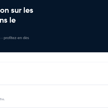
on sur les
ns le
 - profitez-en dès
fre.