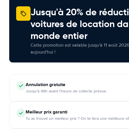
Jusqu'à 20% de réducti
voitures de location da
monde entier
Cette promotion est valable jusqu'à 11 août 2026
aujourd'hui !
Annulation
gratuite
Jusqu'à 48h avant l'heure de collecte prévue
Meilleur prix garanti
Tu as trouvé un meilleur prix ? On te fera une meilleure of