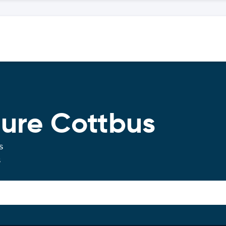
ture Cottbus
s
s