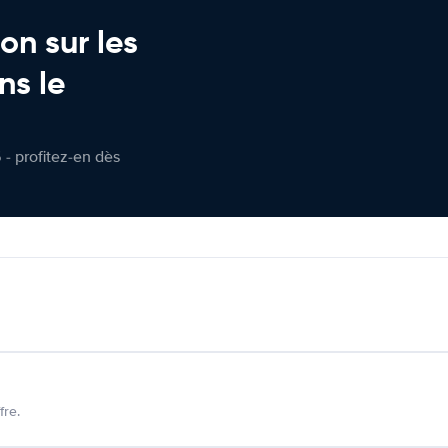
on sur les
ns le
 - profitez-en dès
fre.