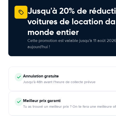
Jusqu'à 20% de réducti
voitures de location da
monde entier
Cette promotion est valable jusqu'à 11 août 2026
aujourd'hui !
Annulation
gratuite
Jusqu'à 48h avant l'heure de collecte prévue
Meilleur prix garanti
Tu as trouvé un meilleur prix ? On te fera une meilleure of