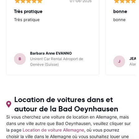
01-06-2026
Très pratique
bonne
Très pratique
bonne
Barbara Anne EVANNO
JEAN
B
Unirent Car Rental Aéroport de
J
Alamo
Genève (Suisse)
Location de voitures dans et
autour de la Bad Oeynhausen
Si vous cherchez une voiture de location en Allemagne, mais
dans une ville autre que Bad Oeynhausen, veuillez cliquer sur
la page
Location de voiture Allemagne
, où vous pourrez
choisir la ville dans le Allemagne où vous souhaitez louer une