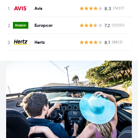
Avis
8.3
(7437)
Au
Europcar
7.2
(10251)
Au
Hertz
8.1
(8812)
Au