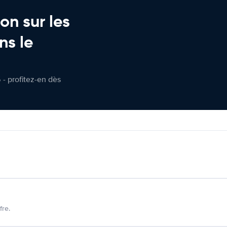
on sur les
ns le
 - profitez-en dès
fre.