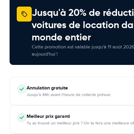
Jusqu'à 20% de réducti
voitures de location da
monde entier
Cette promotion est valable jusqu'à 11 août 2026
aujourd'hui !
Annulation
gratuite
Jusqu'à 48h avant l'heure de collecte prévue
Meilleur prix garanti
Tu as trouvé un meilleur prix ? On te fera une meilleure of