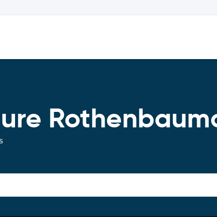
iture Rothenbaum
s