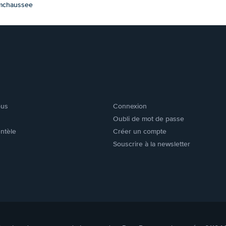
mchaussee
ous
Connexion
Oubli de mot de passe
entèle
Créer un compte
Souscrire à la newsletter