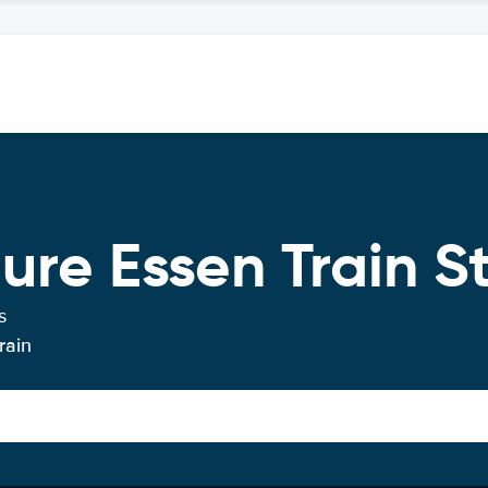
ure Essen Train S
s
rain