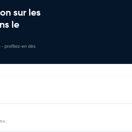
on sur les
ns le
 - profitez-en dès
fre.