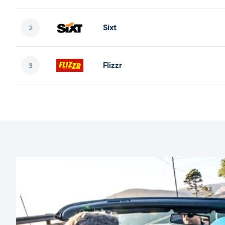
Sixt
Flizzr