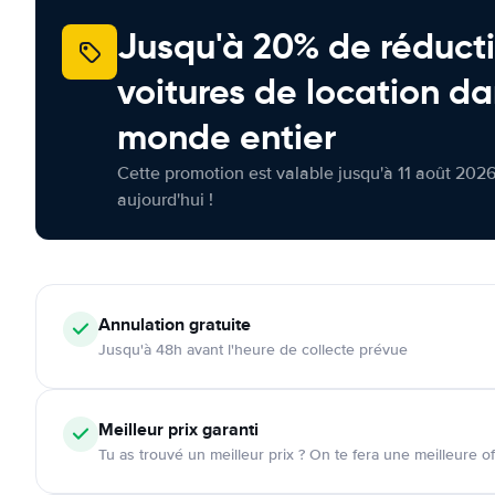
Jusqu'à 20% de réducti
voitures de location da
monde entier
Cette promotion est valable jusqu'à 11 août 2026
aujourd'hui !
Annulation
gratuite
Jusqu'à 48h avant l'heure de collecte prévue
Meilleur prix garanti
Tu as trouvé un meilleur prix ? On te fera une meilleure of