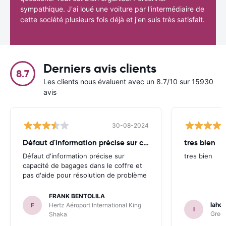
sympathique. J'ai loué une voiture par l'intermédiaire de
cette société plusieurs fois déjà et j'en suis très satisfait.
Derniers avis clients
8.7
Les clients nous évaluent avec un 8.7/10 sur 15930
avis
30-08-2024
Défaut d'information précise sur capacité
tres bien
Défaut d'information précise sur
tres bien
capacité de bagages dans le coffre et
pas d'aide pour résolution de problème
FRANK BENTOLILA
lahou
F
Hertz Aéroport International King
l
Green
Shaka