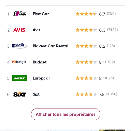
First Car
8.7
(700)
Au
Avis
8.3
(7437)
Au
Bidvest Car Rental
8.2
(178)
Au
Budget
8
(11512)
Au
Europcar
8
(10251)
Au
Sixt
7.8
(4356)
Au
Afficher tous les propriétaires