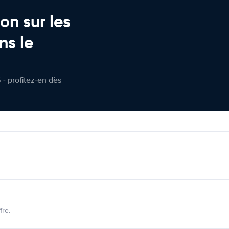
on sur les
ns le
 - profitez-en dès
fre.