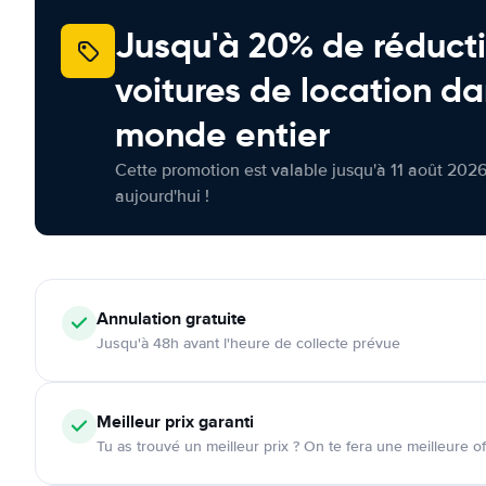
Jusqu'à 20% de réducti
voitures de location da
monde entier
Cette promotion est valable jusqu'à 11 août 2026
aujourd'hui !
Annulation
gratuite
Jusqu'à 48h avant l'heure de collecte prévue
Meilleur prix garanti
Tu as trouvé un meilleur prix ? On te fera une meilleure of