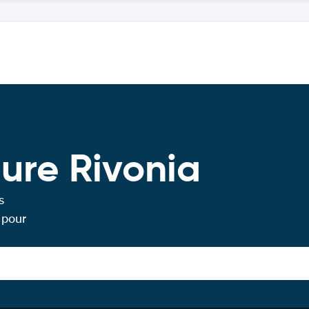
ture Rivonia
s
 pour