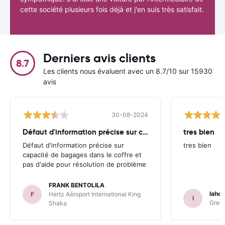
cette société plusieurs fois déjà et j'en suis très satisfait.
Derniers avis clients
8.7
Les clients nous évaluent avec un 8.7/10 sur 15930
avis
30-08-2024
Défaut d'information précise sur capacité
tres bien
Défaut d'information précise sur
tres bien
capacité de bagages dans le coffre et
pas d'aide pour résolution de problème
FRANK BENTOLILA
lahou
F
Hertz Aéroport International King
l
Green
Shaka