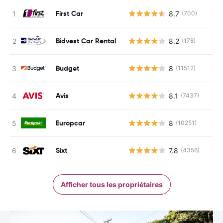
First Car
8.7
(700)
Au
Bidvest Car Rental
8.2
(178)
Au
Budget
8
(11512)
Au
Avis
8.1
(7437)
Au
Europcar
8
(10251)
Au
Sixt
7.8
(4356)
Au
Afficher tous les propriétaires