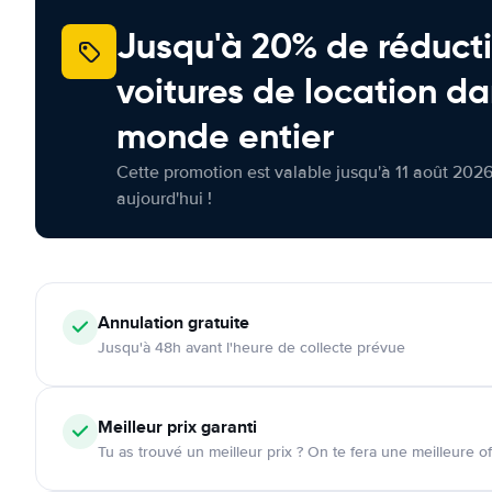
Jusqu'à 20% de réducti
voitures de location da
monde entier
Cette promotion est valable jusqu'à 11 août 2026
aujourd'hui !
Annulation
gratuite
Jusqu'à 48h avant l'heure de collecte prévue
Meilleur prix garanti
Tu as trouvé un meilleur prix ? On te fera une meilleure of