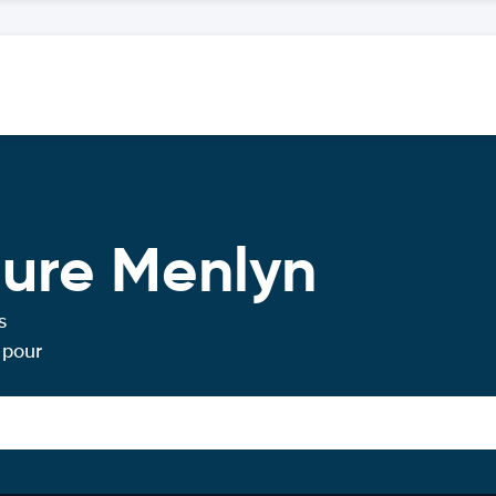
ture Menlyn
s
 pour