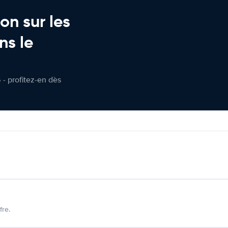
on sur les
ns le
 - profitez-en dès
fre.