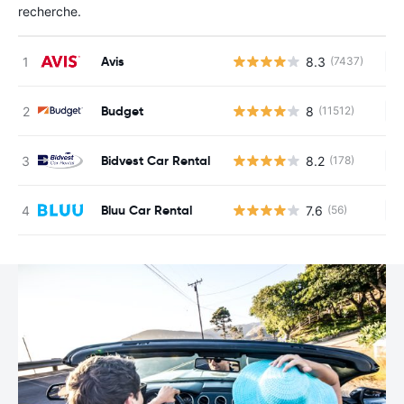
recherche.
Avis
8.3
(7437)
Au
Budget
8
(11512)
Au
Bidvest Car Rental
8.2
(178)
Au
Bluu Car Rental
7.6
(56)
Au