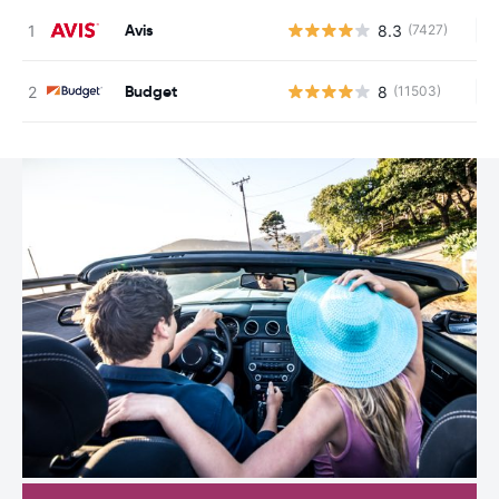
Avis
8.3
(7427)
Au
Budget
8
(11503)
Au