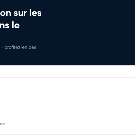
on sur les
ns le
 - profitez-en dès
fre.