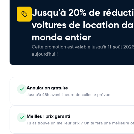
Jusqu'à 20% de réducti
voitures de location da
monde entier
Cette promotion est valable jusqu'à 11 août 2026
aujourd'hui !
Annulation
gratuite
Jusqu'à 48h avant l'heure de collecte prévue
Meilleur prix garanti
Tu as trouvé un meilleur prix ? On te fera une meilleure of