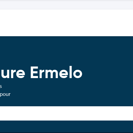
ture Ermelo
s
 pour