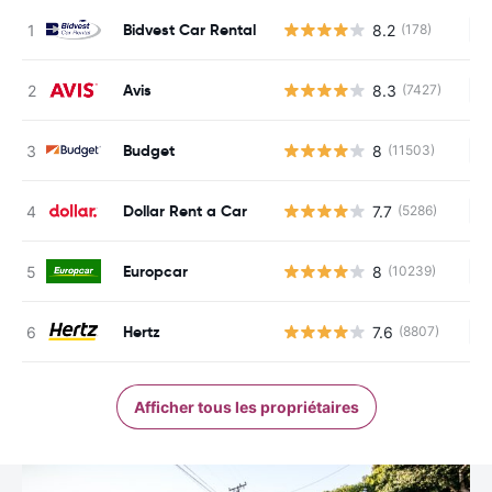
Bidvest Car Rental
8.2
(178)
Au
Avis
8.3
(7427)
Au
Budget
8
(11503)
Au
Dollar Rent a Car
7.7
(5286)
Au
Europcar
8
(10239)
Au
Hertz
7.6
(8807)
Au
Afficher tous les propriétaires