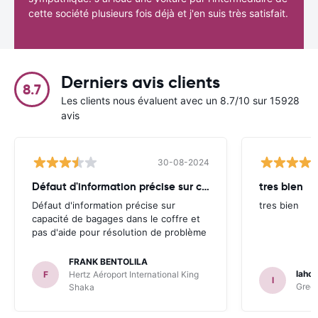
cette société plusieurs fois déjà et j'en suis très satisfait.
Derniers avis clients
8.7
Les clients nous évaluent avec un 8.7/10 sur 15928
avis
30-08-2024
Défaut d'information précise sur capacité
tres bien
Défaut d'information précise sur
tres bien
capacité de bagages dans le coffre et
pas d'aide pour résolution de problème
FRANK BENTOLILA
lahou
F
Hertz Aéroport International King
l
Green
Shaka