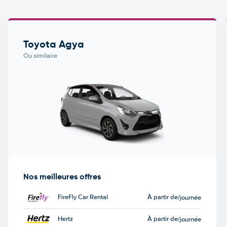
Toyota Agya
Ou similaire
Nos meilleures offres
FireFly Car Rental
À partir de
/journée
Hertz
À partir de
/journée