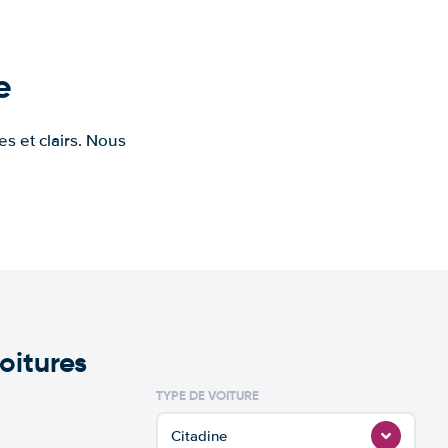
e
s et clairs. Nous
oitures
TYPE DE VOITURE
Citadine