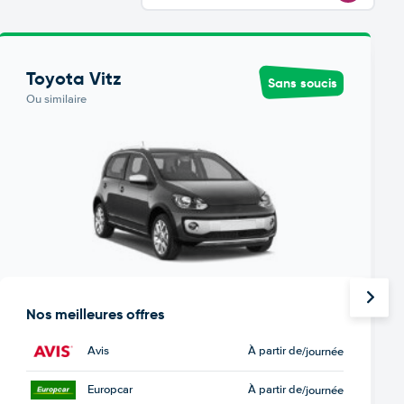
Toyota Vitz
Sans soucis
Ou similaire
Nos meilleures offres
Avis
À partir de
/journée
Europcar
À partir de
/journée