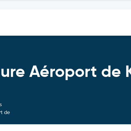
ture Aéroport de 
s
rt de