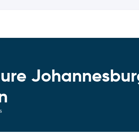
ture Johannesbur
n
s