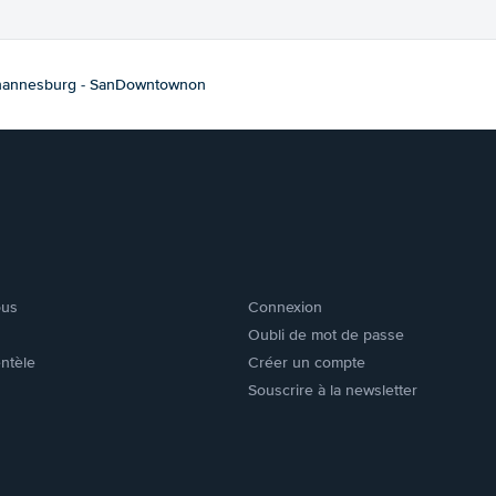
hannesburg - SanDowntownon
ous
Connexion
Oubli de mot de passe
entèle
Créer un compte
Souscrire à la newsletter