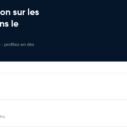
on sur les
ns le
 - profitez-en dès
fre.