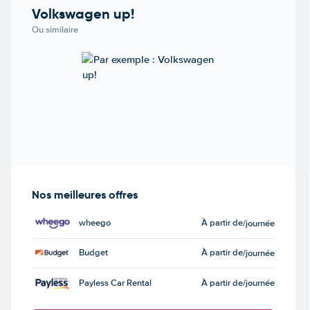
Volkswagen up!
Ou similaire
Nos meilleures offres
wheego
À partir de
/journée
Budget
À partir de
/journée
Payless Car Rental
À partir de
/journée