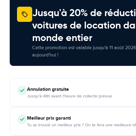
Jusqu'à 20% de réducti
voitures de location da
monde entier
Cette promotion est valable jusqu'à 11 août 2026
aujourd'hui !
Annulation
gratuite
Jusqu'à 48h avant l'heure de collecte prévue
Meilleur prix garanti
Tu as trouvé un meilleur prix ? On te fera une meilleure of