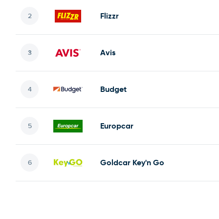
Flizzr
Avis
Budget
Europcar
Goldcar Key'n Go