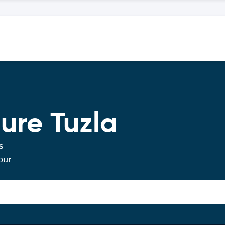
ure Tuzla
s
our