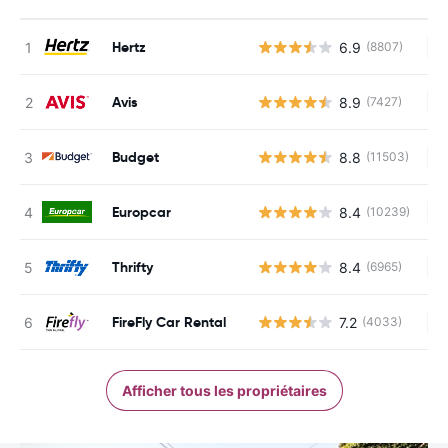
Hertz
6.9
(8807)
Au
Avis
8.9
(7427)
Au
Budget
8.8
(11503)
Au
Europcar
8.4
(10239)
Au
Thrifty
8.4
(6965)
Au
FireFly Car Rental
7.2
(4033)
Au
Afficher tous les propriétaires