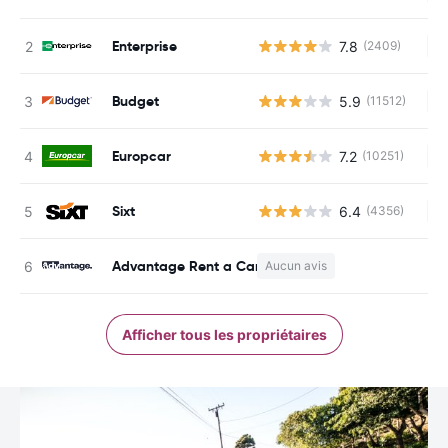
Enterprise
7.8
(2409)
Au
Budget
5.9
(11512)
Au
Europcar
7.2
(10251)
Au
Sixt
6.4
(4356)
Au
Advantage Rent a Car
Aucun avis
Au
Afficher tous les propriétaires