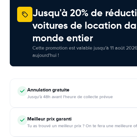
Jusqu'à 20% de réducti
voitures de location da
monde entier
Cette promotion est valable jusqu'à 11 août 2026
aujourd'hui !
Annulation
gratuite
Jusqu'à 48h avant l'heure de collecte prévue
Meilleur prix garanti
Tu as trouvé un meilleur prix ? On te fera une meilleure of