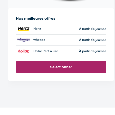
Nos meilleures offres
Hertz
À partir de
/journée
wheego
À partir de
/journée
Dollar Rent a Car
À partir de
/journée
Sélectionner