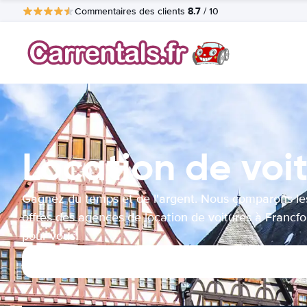
8.7
Commentaires des clients
/ 10
Location de voit
Gagnez du temps et de l'argent. Nous comparons le
offres des agences de location de voitures à Francfo
pour vous.