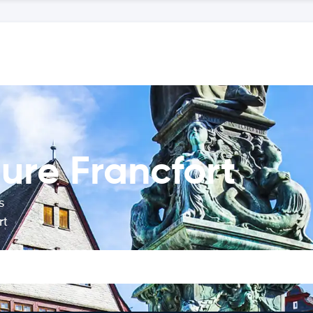
ure Francfort
s
rt