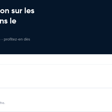
on sur les
ns le
 - profitez-en dès
fre.