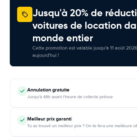
Jusqu'à 20% de réducti
voitures de location da
monde entier
Cette promotion est valable jusqu'à 11 août 2026
aujourd'hui !
Annulation
gratuite
Jusqu'à 48h avant l'heure de collecte prévue
Meilleur prix garanti
Tu as trouvé un meilleur prix ? On te fera une meilleure of