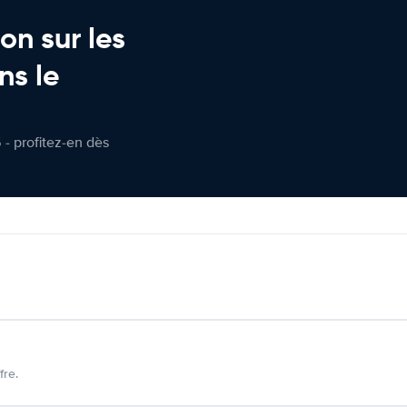
on sur les
ns le
 - profitez-en dès
fre.