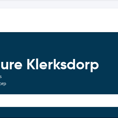
ture Klerksdorp
s
orp